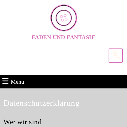
Skip
to
content
Skip
to
FADEN UND FANTASIE
content
Search
for:
Menu
Menu
Datenschutzerklärung
Wer wir sind