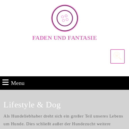
Skip
to
content
Skip
to
FADEN UND FANTASIE
content
Search
for:
Menu
Menu
Lifestyle & Dog
Als Hundeliebhaber dreht sich ein großer Teil unseres Lebens
um Hunde. Dies schließt außer der Hundezucht weitere