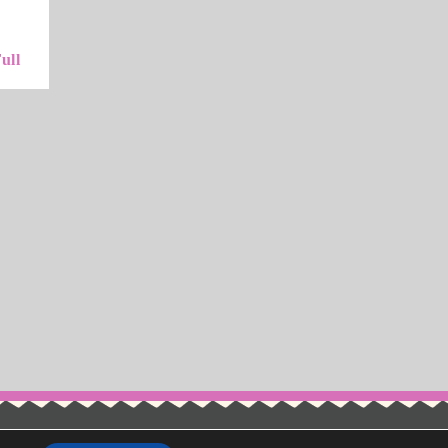
Read
ull
Full