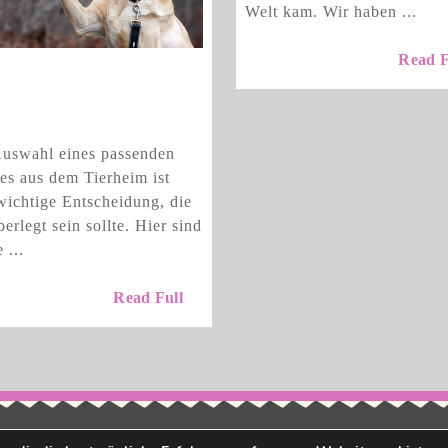
Welt kam. Wir haben ...
Read F
 suche ich einen
d aus dem Tierheim
Wie
suche
uswahl eines passenden
ich
s aus dem Tierheim ist
einen
wichtige Entscheidung, die
Hund
berlegt sein sollte. Hier sind
aus
 ...
dem
Read
Tierheim
Read Full
Full
aus