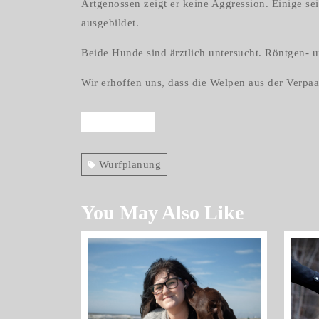
Artgenossen zeigt er keine Aggression. Einige 
ausgebildet.
Beide Hunde sind ärztlich untersucht. Röntgen- 
Wir erhoffen uns, dass die Welpen aus der Verpa
Beitragsnavigation
Previous
Previous
post:
Wurfplanung
You May Also Like