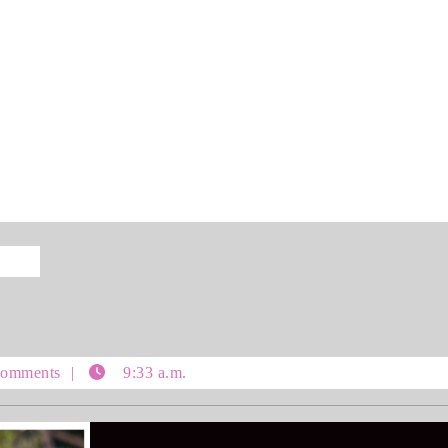
nung
omments
9:33 a.m.