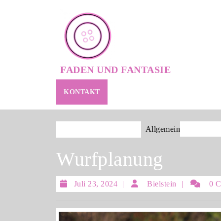
Skip
to
content
Skip
to
content
FADEN UND FANTASIE
KONTAKT
Allgemein
Wurfpla
FADEN UND FANTASIE
Wurfplanung
Juli
Bielstein
Juli 23, 2024
Bielstein
0 C
23,
2024