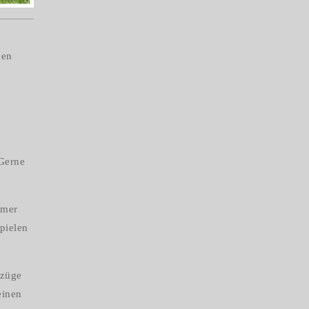
hen
 Gerne
mmer
pielen
szüge
einen