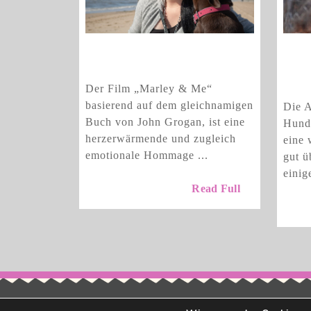
FilmTipp „Marley &
Wie
FilmTipp
Me“
Hun
„Marley
aus
Der Film „Marley & Me“
&
basierend auf dem gleichnamigen
Die A
Me“
Buch von John Grogan, ist eine
Hunde
herzerwärmende und zugleich
eine 
emotionale Hommage ...
gut ü
einige
Read
Read Full
Full